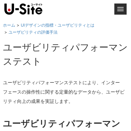
T
o
g
ホーム
UIデザインの指標・ユーザビリティとは
g
ユーザビリティの評価手法
l
ユーザビリティパフォーマン
e
n
ステスト
a
v
i
g
ユーザビリティパフォーマンステストにより、インター
a
フェースの操作性に関する定量的なデータから、ユーザビ
t
リティ向上の成果を実証します。
i
o
n
ユーザビリティパフォーマン