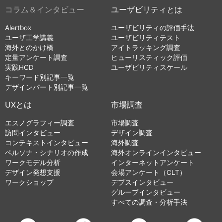
コラム＆インタビュー
ユーザビリティとは
Alertbox
ユーザビリティの評価手法
ユーザ工学講義
ユーザビリティテスト
海外とのかけ橋
アイトラッキング調査
定量アンケート調査
ヒューリスティック評価
実践HCD
ユーザビリティスケール
キーワード別記事一覧
デザインパート別記事一覧
UXとは
市場調査
エスノグラフィー調査
市場調査
訪問インタビュー
デザイン調査
コンテキストインタビュー
海外調査
ペルソナ・シナリオの作成
海外オンラインインタビュー
ワークモデル分析
インターネットアンケート
デザイン発想支援
会場アンケート（CLT）
ワークショップ
デプスインタビュー
グループインタビュー
すべての調査・分析手法