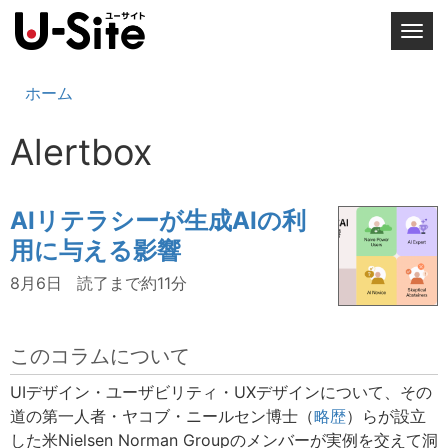
T
o
g
ホーム
g
l
Alertbox
e
n
a
AIリテラシーが生成AIの利
v
用に与える影響
i
g
8月6日
読了まで約11分
a
t
i
このコラムについて
o
UIデザイン・ユーザビリティ・UXデザインについて、その
n
道の第一人者・ヤコブ・ニールセン博士（
略歴
）らが設立
した米Nielsen Norman Groupのメンバーが実例を交えて洞