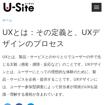
T
o
g
ホーム
g
UXとは：その定義と、UXデ
l
e
ザインのプロセス
n
a
v
UXとは、製品・サービスとのやりとりでユーザーの中で生
i
じる主観（感覚・感情・反応など）のことです。UXデザイ
g
a
ンとは、ユーザーにとっての理想的な体験のために、製
t
品・サービスを企画・提供することです。UXデザインに
i
は、ユーザー参加型調査によって担当者が現状のUXを認
o
n
識・理解する過程が含まれています。