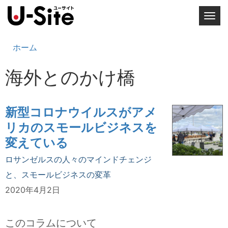
T
o
g
ホーム
g
l
海外とのかけ橋
e
n
a
新型コロナウイルスがアメ
v
リカのスモールビジネスを
i
g
変えている
a
ロサンゼルスの人々のマインドチェンジ
t
と、スモールビジネスの変革
i
o
2020年4月2日
n
このコラムについて