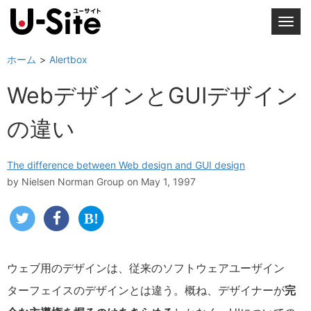
T
o
g
ホーム
Alertbox
g
WebデザインとGUIデザイン
l
e
の違い
n
a
v
The difference between Web design and GUI design
i
by
Nielsen Norman Group
on May 1, 1997
g
a
t
i
o
ウェブ用のデザインは、従来のソフトウェアユーザイン
n
ターフェイスのデザインとは違う。概ね、デザイナーが
完