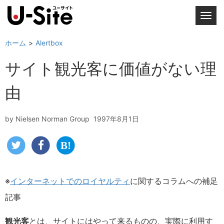
T
o
g
ホーム
Alertbox
g
サイト観光客に価値がない理
l
e
由
n
a
v
by
Nielsen Norman Group
1997年8月1日
i
g
a
t
i
※
インターネットでのロイヤルティ
に関するコラムへの補足
o
記事
n
観光客
とは、サイトにはやって来るものの、実際に利用す