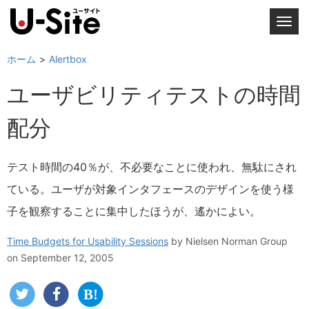
T
o
g
ホーム
Alertbox
g
ユーザビリティテストの時間
l
e
配分
n
a
v
テスト時間の40％が、不必要なことに使われ、無駄にされ
i
ている。ユーザが対象インタフェースのデザインを使う様
g
a
子を観察することに集中したほうが、遙かによい。
t
i
Time Budgets for Usability Sessions
by
Nielsen Norman Group
o
on September 12, 2005
n