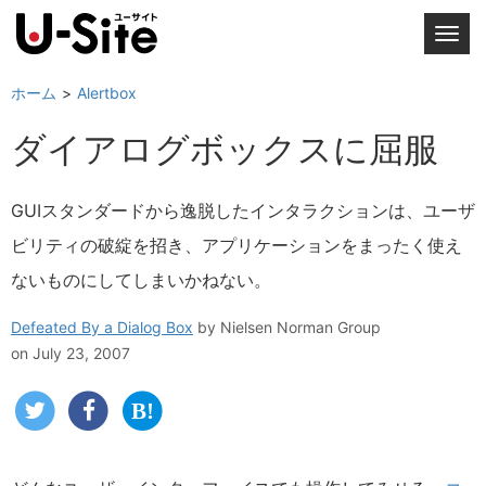
T
o
g
ホーム
Alertbox
g
ダイアログボックスに屈服
l
e
n
GUIスタンダードから逸脱したインタラクションは、ユーザ
a
ビリティの破綻を招き、アプリケーションをまったく使え
v
i
ないものにしてしまいかねない。
g
a
Defeated By a Dialog Box
by
Nielsen Norman Group
t
on July 23, 2007
i
o
n