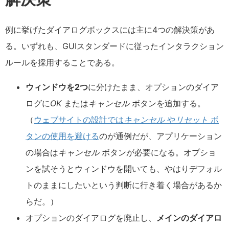
例に挙げたダイアログボックスには主に4つの解決策があ
る。いずれも、GUIスタンダードに従ったインタラクション
ルールを採用することである。
ウィンドウを2つ
に分けたまま、オプションのダイア
ログに
OK
または
キャンセル
ボタンを追加する。
（
ウェブサイトの設計では
キャンセル
や
リセット
ボ
タンの使用を避ける
のが通例だが、アプリケーション
の場合は
キャンセル
ボタンが必要になる。オプショ
ンを試そうとウィンドウを開いても、やはりデフォル
トのままにしたいという判断に行き着く場合があるか
らだ。）
オプションのダイアログを廃止し、
メインのダイアロ