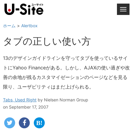
T
o
g
ホーム
Alertbox
g
タブの正しい使い方
l
e
n
13のデザインガイドラインを守ってタブを使っているサイ
a
トにYahoo Financeがある。しかし、AJAXの使い過ぎや改
v
i
善の余地が残るカスタマイゼーションのページなどを見る
g
限り、ユーザビリティはまだ上げられる。
a
t
Tabs, Used Right
by
Nielsen Norman Group
i
on September 17, 2007
o
n