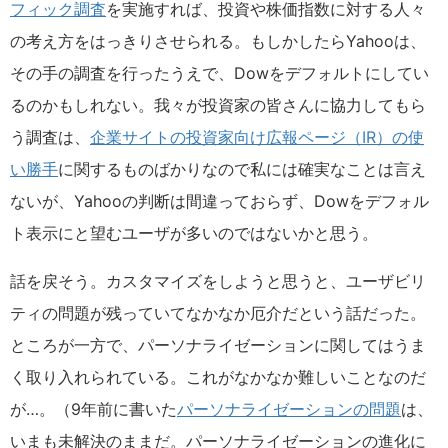
フィック調査
を実施すれば、投資や株価指数に対する人々
の考え方をはっきりさせられる。もしかしたらYahooは、
その手の調査を行ったうえで、Dowをデフォルトにしてい
るのかもしれない。我々が投資家の皆さんに協力してもら
う調査は、
企業サイトの投資家向け広報ページ（IR）の使
い勝手
に関するものばかりなので私には確実なことは言え
ないが、Yahooの判断は間違っておらず、Dowをデフォル
ト表示にと望むユーザが多いのではないかと思う。
話を戻そう。カスタマイズをしようと思うと、ユーザビリ
ティの問題が残っていてなかなか厄介だという話だった。
ところが一方で、パーソナライゼーションに関してはうま
く取り入れられている。これがなかなか難しいことなのだ
が…。（9年前に書いた
パーソナライゼーションの問題
は、
いまも未解決のままだ。パーソナライゼーションの進化に