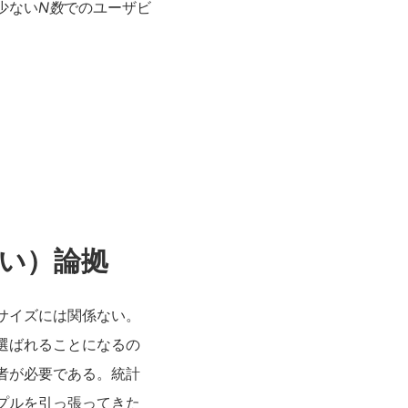
少ない
N数
でのユーザビ
い）論拠
サイズには関係ない。
選ばれることになるの
者が必要である。統計
プルを引っ張ってきた