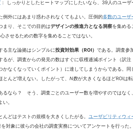
グ
： しっかりとしたヒートマップにしたいなら、39人のユー
た例外にはあまり惑わされなくてもよい。圧倒的
多数のユーザ
つまり、そこでの目的は
デザインの推進力となる洞察
を集める
人々を感心させるための数字を集めることではない。
する主な論拠はシンプルに
投資対効果（ROI）
である。調査参
するが、調査からの発見の数はすぐに収穫逓減ポイント（訳注：
つかなくなっていくポイント）に達してしまうからである。同
ほとんど増えない。したがって、
N数
が大きくなるほどROIは
あるなら？ そう、調査ごとのユーザー数を増やすのではなく
よい。
とんどはテストの規模を大きくしたがる。
ユーザビリティウィ
加者を対象に彼らの会社の調査実務についてアンケートを行った