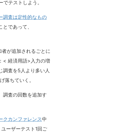
ザーでテストしよう。
ー調査は定性的なもの
ことであって、
加者が追加されるごとに
< 経済用語>入力の増
じ調査を5人より多い人
転げ落ちていく。
、調査の回数を追加す
ークカンファレンス
中
。ユーザーテスト1回ご