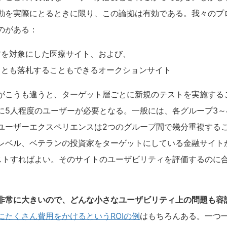
動を実際にとるときに限り、この論拠は有効である。我々のプ
のがある：
方を対象にした医療サイト、および、
ことも落札することもできるオークションサイト
がこうも違うと、ターゲット層ごとに新規のテストを実施する
に5人程度のユーザーが必要となる。一般には、各グループ3～
ユーザーエクスペリエンスは2つのグループ間で幾分重複する
レベル、ベテランの投資家をターゲットにしている金融サイト
ストすればよい。そのサイトのユーザビリティを評価するのに合
非常に大きいので、どんな小さなユーザビリティ上の問題も容
にたくさん費用をかけるというROIの例
はもちろんある。一つ