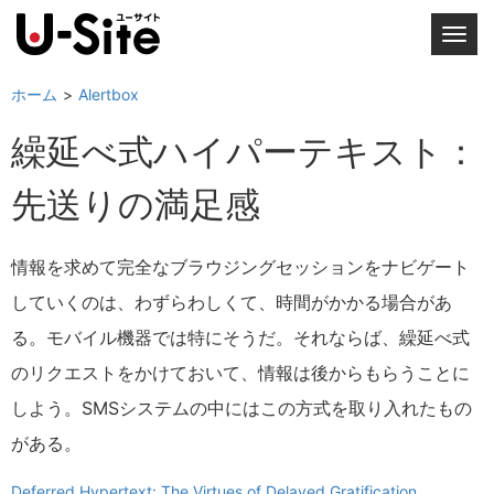
T
o
g
ホーム
Alertbox
g
繰延べ式ハイパーテキスト：
l
e
先送りの満足感
n
a
v
情報を求めて完全なブラウジングセッションをナビゲート
i
していくのは、わずらわしくて、時間がかかる場合があ
g
a
る。モバイル機器では特にそうだ。それならば、繰延べ式
t
のリクエストをかけておいて、情報は後からもらうことに
i
しよう。SMSシステムの中にはこの方式を取り入れたもの
o
n
がある。
Deferred Hypertext: The Virtues of Delayed Gratification