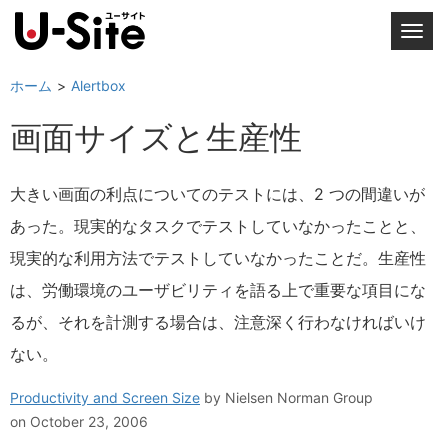
T
o
g
ホーム
Alertbox
g
画面サイズと生産性
l
e
n
大きい画面の利点についてのテストには、2 つの間違いが
a
あった。現実的なタスクでテストしていなかったことと、
v
i
現実的な利用方法でテストしていなかったことだ。生産性
g
は、労働環境のユーザビリティを語る上で重要な項目にな
a
るが、それを計測する場合は、注意深く行わなければいけ
t
i
ない。
o
n
Productivity and Screen Size
by
Nielsen Norman Group
on October 23, 2006