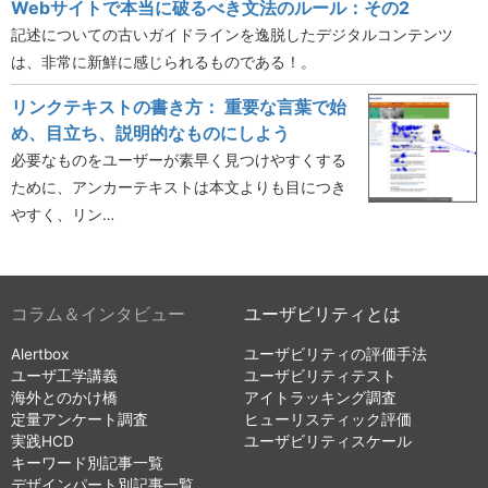
Webサイトで本当に破るべき文法のルール：その2
記述についての古いガイドラインを逸脱したデジタルコンテンツ
は、非常に新鮮に感じられるものである！。
リンクテキストの書き方： 重要な言葉で始
め、目立ち、説明的なものにしよう
必要なものをユーザーが素早く見つけやすくする
ために、アンカーテキストは本文よりも目につき
やすく、リン…
コラム＆インタビュー
ユーザビリティとは
Alertbox
ユーザビリティの評価手法
ユーザ工学講義
ユーザビリティテスト
海外とのかけ橋
アイトラッキング調査
定量アンケート調査
ヒューリスティック評価
実践HCD
ユーザビリティスケール
キーワード別記事一覧
デザインパート別記事一覧