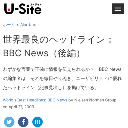
T
o
g
ホーム
Alertbox
g
世界最良のヘッドライン：
l
e
BBC News（後編）
n
a
v
わずかな言葉で正確に情報を伝えられるか？ BBC News
i
の編集者は、それを毎日やりぬき、ユーザビリティに優れ
g
a
たヘッドライン（記事見出し）を掲げている。
t
i
World's Best Headlines: BBC News
by
Nielsen Norman Group
o
on April 27, 2009
n