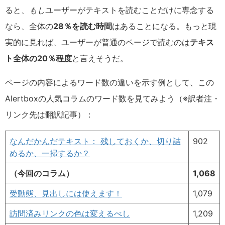
ると、
もし
ユーザーがテキストを読むことだけに専念する
なら、全体の
28％を読む時間
はあることになる。もっと現
実的に見れば、ユーザーが普通のページで読むのは
テキス
ト全体の20％程度
と言えそうだ。
ページの内容によるワード数の違いを示す例として、この
Alertboxの人気コラムのワード数を見てみよう（※訳者注・
リンク先は翻訳記事）：
なんだかんだテキスト： 残しておくか、切り詰
902
めるか、一掃するか？
（今回のコラム）
1,068
受動態、見出しには使えます！
1,079
訪問済みリンクの色は変えるべし
1,209