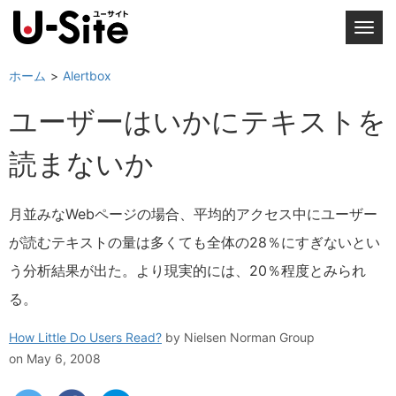
T
o
g
ホーム
Alertbox
g
ユーザーはいかにテキストを
l
e
読まないか
n
a
v
月並みなWebページの場合、平均的アクセス中にユーザー
i
が読むテキストの量は多くても全体の28％にすぎないとい
g
a
う分析結果が出た。より現実的には、20％程度とみられ
t
る。
i
o
How Little Do Users Read?
by
Nielsen Norman Group
n
on May 6, 2008