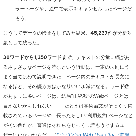
ラーページや、途中で表示をキャンセルしたページだ
ろう。
こうしてデータの掃除をしてみた結果、
45,237件
が分析対
象として残った。
30ワードから1,250ワードまで
、テキストの分量に幅があ
るさまざまなページを読むという行動は、一定の法則にう
まく当てはめて説明できた。ページ内のテキストが長文に
なるほど、その読み方はかなりいい加減になる。ワード数
があまりに多いページは、結局“正統派”のWebページとは
言えないかもしれない —— たとえば学術論文がそっくり掲
載されているページや、長ったらしい“利用規約”ページなど
がその例だが、普通はそれらをじっくり読もうとするユー
ザーはいないからだ。（
Prioritizing Web Usability（邦題