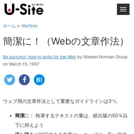
T
o
g
ホーム
Alertbox
g
簡潔に！（Webの文章作法）
l
e
n
Be succinct: how to write for the Web
by
Nielsen Norman Group
a
on March 15, 1997
v
i
g
a
t
ウェブ用の文章作法として重要なガイドラインは3つ。
i
o
簡潔
に： 執筆するテキストの量は、紙出版の50％以
n
下に抑えよう