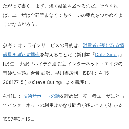
たがって書く。まず、短く結論を述べるのだ。そうすれ
ば、ユーザは全部読まなくてもページの要点をつかめるよ
うになるだろう。
参考： オンラインサービスの目的は、
消費者が受け取る情
報量を
減らす
機会
を与えることだ（新刊本『
Data Smog
』
[訳注： 邦訳『ハイテク過食症 インターネット・エイジの
奇妙な生態』倉骨 彰訳、早川書房刊、ISBN： 4-15-
208177-5 ] のSteve Outingによる書評）。
4月1日：
技術サポートの話
を読めば、初心者ユーザにとっ
てインターネットの利用はかなり問題が多いことがわかる
1997年3月15日