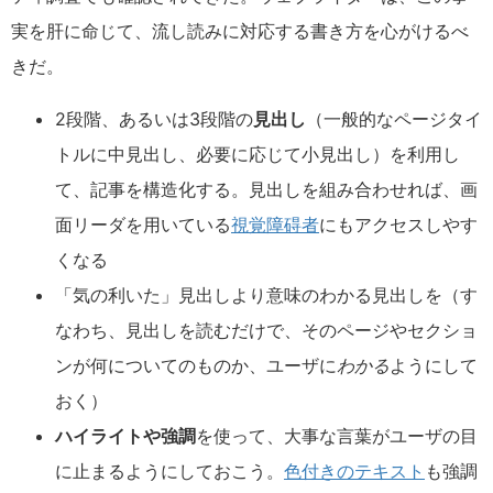
実を肝に命じて、流し読みに対応する書き方を心がけるべ
きだ。
2段階、あるいは3段階の
見出し
（一般的なページタイ
トルに中見出し、必要に応じて小見出し）を利用し
て、記事を構造化する。見出しを組み合わせれば、画
面リーダを用いている
視覚障碍者
にもアクセスしやす
くなる
「気の利いた」見出しより意味のわかる見出しを（す
なわち、見出しを読むだけで、そのページやセクショ
ンが何についてのものか、ユーザに
わかる
ようにして
おく）
ハイライトや強調
を使って、大事な言葉がユーザの目
に止まるようにしておこう。
色付きのテキスト
も強調