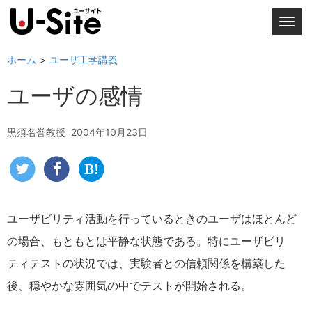
T
o
g
ホーム
ユーザ工学講義
g
ユーザの感情
l
e
n
黒須名誉教授
2004年10月23日
a
v
i
g
a
ユーザビリティ活動を行っているときのユーザはほとんど
t
の場合、もともとは平静な状態である。特にユーザビリ
i
o
ティテストの状況では、実験者との信頼関係を構築した
n
後、穏やかな雰囲気の中でテストが開始される。