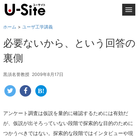
T
o
g
ホーム
ユーザ工学講義
g
必要ないから、という回答の
l
e
裏側
n
a
v
黒須名誉教授
2009年8月17日
i
g
a
t
i
アンケート調査は仮説を量的に確認するためには有効だ
o
が、仮説が出そろっていない段階で探索的な目的のために
n
つかうべきではない。探索的な段階ではインタビューや現