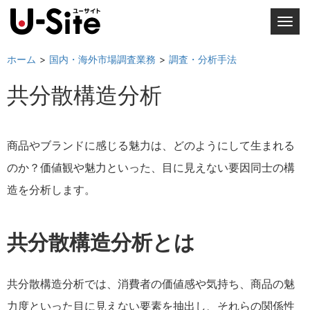
T
o
g
ホーム
国内・海外市場調査業務
調査・分析手法
g
共分散構造分析
l
e
n
a
商品やブランドに感じる魅力は、どのようにして生まれる
v
のか？価値観や魅力といった、目に見えない要因同士の構
i
造を分析します。
g
a
t
共分散構造分析とは
i
o
n
共分散構造分析では、消費者の価値感や気持ち、商品の魅
力度といった目に見えない要素を抽出し、それらの関係性