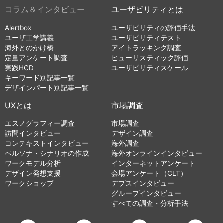
コラム＆インタビュー
ユーザビリティとは
Alertbox
ユーザビリティの評価手法
ユーザ工学講義
ユーザビリティテスト
海外とのかけ橋
アイトラッキング調査
定量アンケート調査
ヒューリスティック評価
実践HCD
ユーザビリティスケール
キーワード別記事一覧
デザインパート別記事一覧
UXとは
市場調査
エスノグラフィー調査
市場調査
訪問インタビュー
デザイン調査
コンテキストインタビュー
海外調査
ペルソナ・シナリオの作成
海外オンラインインタビュー
ワークモデル分析
インターネットアンケート
デザイン発想支援
会場アンケート（CLT）
ワークショップ
デプスインタビュー
グループインタビュー
すべての調査・分析手法