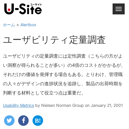
T
o
g
ホーム
Alertbox
g
ユーザビリティ定量調査
l
e
n
ユーザビリティの定量調査には定性調査（こちらの方がよ
a
い洞察が得られることが多い）の4倍のコストがかかるが、
v
i
それだけの価値を発揮する場合もある。とりわけ、管理職
g
の人々がデザインの進捗状況を追跡し、製品の出荷時期を
a
判断する材料として役立つ点は重要だ。
t
i
Usability Metrics
by
Nielsen Norman Group
on January 21, 2001
o
n