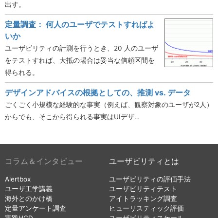
出す。
定量調査： 何人のユーザでテストすればよ
いか
ユーザビリティの計測を行うとき、20 人のユーザ
をテストすれば、大抵の場合は妥当な信頼区間を
得られる。
デザインアドバイスの根拠としての、推測 vs. データ
ごくごく小規模な経験的な事実（例えば、観察対象のユーザが2人）
からでも、そこから得られる事実はUIデザ…
コラム＆インタビュー
ユーザビリティとは
Alertbox
ユーザビリティの評価手法
ユーザ工学講義
ユーザビリティテスト
海外とのかけ橋
アイトラッキング調査
定量アンケート調査
ヒューリスティック評価