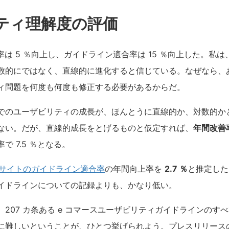
ティ理解度の評価
率は 5 ％向上し、ガイドライン適合率は 15 ％向上した。私
数的にではなく、直線的に進化すると信じている。なぜなら、
ィ問題を何度も何度も修正する必要があるからだ。
でのユーザビリティの成長が、ほんとうに直線的か、対数的か
ない。だが、直線的成長をとげるものと仮定すれば、
年間改善
 7.5 ％となる。
スサイトのガイドライン適合率
の年間向上率を
2.7 ％
と推定した
イドラインについての記録よりも、かなり低い。
207 カ条ある e コマースユーザビリティガイドラインのすべ
に難しいということが、ひとつ挙げられよう。プレスリリース