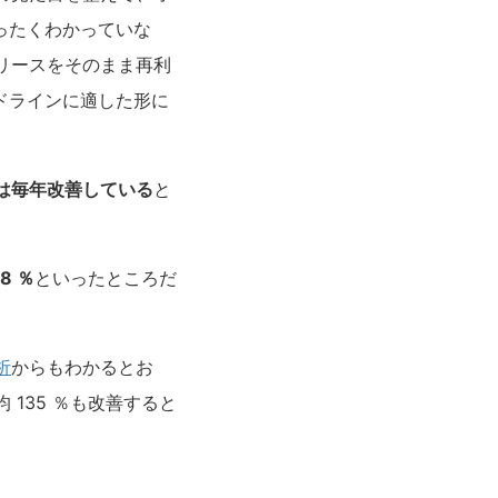
ったくわかっていな
リースをそのまま再利
ドラインに適した形に
は毎年改善している
と
8 ％
といったところだ
析
からもわかるとお
135 ％も改善すると
。