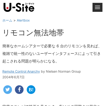
T
o
g
ホーム
Alertbox
g
リモコン無法地帯
l
e
n
簡単なホームシアターで必要な 6 台のリモコンを見れば、
a
複雑で統一性のないユーザーインタフェースによって引き
v
i
起こされる問題が明らかになる。
g
a
Remote Control Anarchy
by
Nielsen Norman Group
t
2004年6月7日
i
o
n