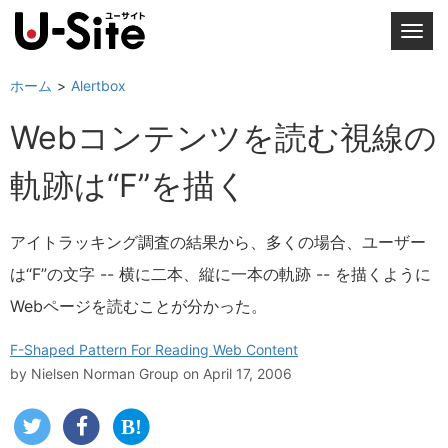
T
o
g
ホーム
Alertbox
g
Webコンテンツを読む視線の
l
e
軌跡は“F”を描く
n
a
v
アイトラッキング調査の結果から、多くの場合、ユーザー
i
は“F”の文字 -- 横に二本、縦に一本の軌跡 -- を描くように
g
a
Webページを読むことが分かった。
t
i
F-Shaped Pattern For Reading Web Content
o
by
Nielsen Norman Group
on April 17, 2006
n