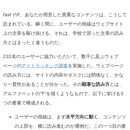
fast
のF。あなたが用意した貴重なコンテンツは、こうして
読まれている。瞬く間に、ユーザーの視線はウェブサイト
上の文章を駆け抜ける。それは、学校で習った文章の読み
方とはまったく違うものだ。
232名のユーザーに協力いただいて、数千に及ぶウェブ
ページの
アイトラッキング調査
を実施した。ウェブページ
の読み方には、サイトの内容やタスクには関係なく、かな
り一貫性があることが分かった。その
顕著な読み方
とは、
アルファベットの“F”を描くようなもので、以下に挙げる3
つの要素で構成される。
ユーザーの視線は、まず
水平方向に動く
。コンテンツ
の上部を、横に読み進むのが通例だ。この一つ目の要