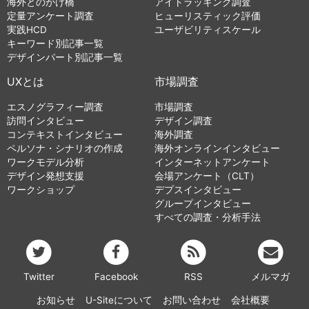
海外とのかけ橋
アイトラッキング調査
定量アンケート調査
ヒューリスティック評価
実践HCD
ユーザビリティスケール
キーワード別記事一覧
デザインパート別記事一覧
UXとは
市場調査
エスノグラフィー調査
市場調査
訪問インタビュー
デザイン調査
コンテキストインタビュー
海外調査
ペルソナ・シナリオの作成
海外オンラインインタビュー
ワークモデル分析
インターネットアンケート
デザイン発想支援
会場アンケート（CLT）
ワークショップ
デプスインタビュー
グループインタビュー
すべての調査・分析手法
Twitter
Facebook
RSS
メルマガ
お知らせ
U-Siteについて
お問い合わせ
会社概要