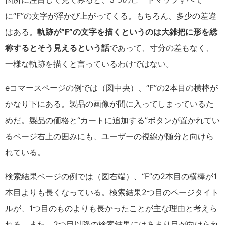
に“F”の文字が浮かび上がってくる。もちろん、多少の差違
はある。
軌跡が“F”の文字を描くというのは大雑把に形を総
称するとそう見えるという話
であって、寸分の差もなく、
一様な軌跡を描くと言っているわけではない。
eコマースページの例では（図中央）、“F”の2本目の横棒が
かなり下にある。製品の画像が間に入ってしまっているた
めだ。製品の価格と“カートに追加する”ボタンが置かれてい
るページ右上の囲みにも、ユーザーの視線が随分と向けら
れている。
検索結果ページの例では（図右端）、“F”の2本目の横棒が1
本目よりも長くなっている。検索結果2つ目のページタイト
ルが、1つ目のものよりも長かったことが主な理由と考えら
れる。また、2つ目以降の検索結果にはあまり目が向けられ