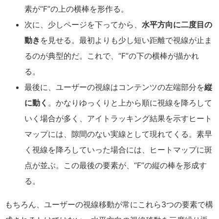
素が“F”の上の横棒を形作る。
次に、少しページを下ってから、
水平方向に二度目の
動き
を見せる。最初よりも少し短い距離で視線が止ま
るのが典型的だ。これで、“F”の下の横棒が描かれ
る。
最後に、ユーザーの視線はコンテンツの左端部分を
縦
に動く
。かなりゆっくりと上から順に視線を降ろして
いく場合が多く、アイトラッキング結果を示すヒート
マップには、隙間のない実線として現れてくる。素早
く視線を降ろしていった場合には、ヒートマップに斑
点が並ぶ。この最後の要素が、“F”の縦の棒を形成す
る。
もちろん、ユーザーの視線移動が常にこれら3つの要素で構