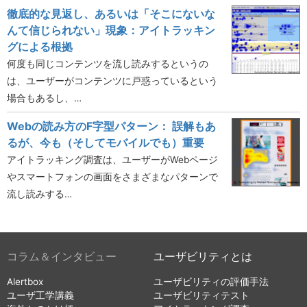
徹底的な見返し、あるいは「そこにないな
んて信じられない」現象：アイトラッキン
グによる根拠
何度も同じコンテンツを流し読みするというの
は、ユーザーがコンテンツに戸惑っているという
場合もあるし、…
Webの読み方のF字型パターン： 誤解もあ
るが、今も（そしてモバイルでも）重要
アイトラッキング調査は、ユーザーがWebページ
やスマートフォンの画面をさまざまなパターンで
流し読みする…
コラム＆インタビュー
ユーザビリティとは
Alertbox
ユーザビリティの評価手法
ユーザ工学講義
ユーザビリティテスト