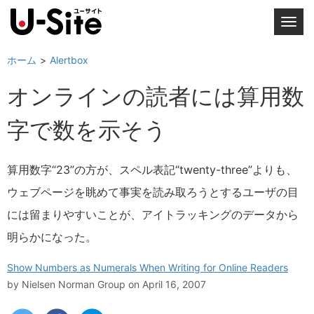
T
o
g
ホーム
Alertbox
g
オンラインの読者には算用数
l
e
字で数を示そう
n
a
v
算用数字“23”の方が、スペル表記“twenty-three”よりも、
i
ウェブページを眺めて事実を読み取ろうとするユーザの目
g
a
には留まりやすいことが、アイトラッキングのデータから
t
明らかになった。
i
o
Show Numbers as Numerals When Writing for Online Readers
n
by
Nielsen Norman Group
on April 16, 2007