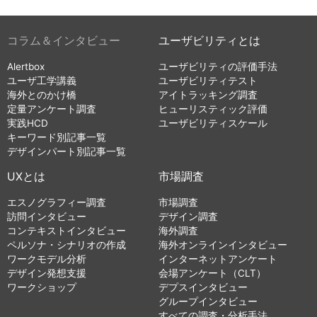
コラム＆インタビュー
ユーザビリティとは
Alertbox
ユーザビリティの評価手法
ユーザ工学講義
ユーザビリティテスト
海外とのかけ橋
アイトラッキング調査
定量アンケート調査
ヒューリスティック評価
実践HCD
ユーザビリティスケール
キーワード別記事一覧
デザインパート別記事一覧
UXとは
市場調査
エスノグラフィー調査
市場調査
訪問インタビュー
デザイン調査
コンテキストインタビュー
海外調査
ペルソナ・シナリオの作成
海外オンラインインタビュー
ワークモデル分析
インターネットアンケート
デザイン発想支援
会場アンケート（CLT）
ワークショップ
デプスインタビュー
グループインタビュー
すべての調査・分析手法