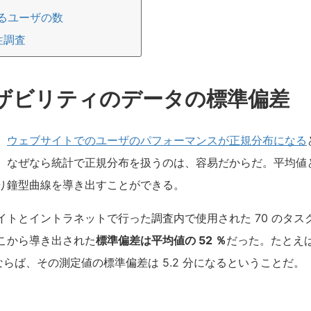
るユーザの数
性調査
ザビリティのデータの標準偏差
、
ウェブサイトでのユーザのパフォーマンスが正規分布になる
。なぜなら統計で正規分布を扱うのは、容易だからだ。平均値と
り鐘型曲線を導き出すことができる。
トとイントラネットで行った調査内で使用された 70 のタスクで採
こから導き出された
標準偏差は平均値の 52 ％
だった。たとえ
たならば、その測定値の標準偏差は 5.2 分になるということだ。