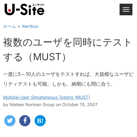
T
o
g
ホーム
Alertbox
g
複数のユーザを同時にテスト
l
e
する（MUST）
n
a
v
一度に5～10人のユーザをテストすれば、大規模なユーザビ
i
リティテストも可能。しかも、納期にも間に合う。
g
a
Multiple-User Simultaneous Testing (MUST)
t
by
Nielsen Norman Group
on October 15, 2007
i
o
n