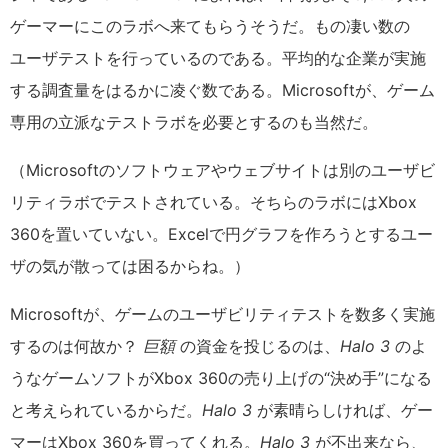
ゲーマーにこのラボへ来てもらうそうだ。もの凄い数の
ユーザテストを行っているのである。平均的な企業が実施
する調査量をはるかに凌ぐ数である。Microsoftが、ゲーム
専用の立派なテストラボを必要とするのも当然だ。
（Microsoftのソフトウェアやウェブサイトは別のユーザビ
リティラボでテストされている。そちらのラボにはXbox
360を置いていない。Excelで円グラフを作ろうとするユー
ザの気が散っては困るからね。）
Microsoftが、ゲームのユーザビリティテストを数多く実施
するのは何故か？
巨額
の資金を投じるのは、
Halo 3
のよ
うなゲームソフトがXbox 360の売り上げの“決め手”になる
と考えられているからだ。
Halo 3
が素晴らしければ、ゲー
マーはXbox 360を買ってくれる。
Halo 3
が不出来なら、