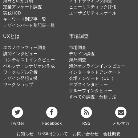
海外とのかけ橋
アイトラッキング調査
定量アンケート調査
ヒューリスティック評価
実践HCD
ユーザビリティスケール
キーワード別記事一覧
デザインパート別記事一覧
UXとは
市場調査
エスノグラフィー調査
市場調査
訪問インタビュー
デザイン調査
コンテキストインタビュー
海外調査
ペルソナ・シナリオの作成
海外オンラインインタビュー
ワークモデル分析
インターネットアンケート
デザイン発想支援
会場アンケート（CLT）
ワークショップ
デプスインタビュー
グループインタビュー
すべての調査・分析手法
Twitter
Facebook
RSS
メルマガ
お知らせ
U-Siteについて
お問い合わせ
会社概要