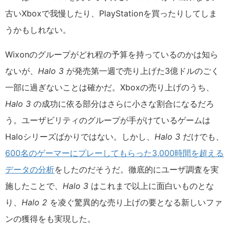
古いXboxで我慢したり、PlayStationを買ったりしてしま
うかもしれない。
Wixonのグループがどれ程の予算を持っているのかは知ら
ないが、
Halo 3
が発売第一週で売り上げた3億ドルのごく
一部に過ぎないことは確かだ。Xboxの売り上げのうち、
Halo 3
の成功に依る部分はさらに小さな割合になるだろ
う。ユーザビリティのグループが手がけているゲームは
Haloシリーズばかりではない。しかし、
Halo 3
だけでも、
600名のゲーマーにプレーしてもらった3,000時間を超える
データの分析
をしたのだそうだ。徹底的にユーザ調査を実
施したことで、
Halo 3
はこれまで以上に面白いものとな
り、
Halo 2
を凌ぐ驚異的な売り上げの要となる新しいファ
ンの獲得をも実現した。