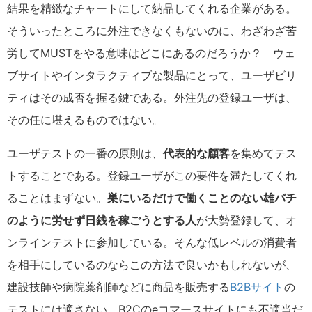
結果を精緻なチャートにして納品してくれる企業がある。
そういったところに外注できなくもないのに、わざわざ苦
労してMUSTをやる意味はどこにあるのだろうか？ ウェ
ブサイトやインタラクティブな製品にとって、ユーザビリ
ティはその成否を握る鍵である。外注先の登録ユーザは、
その任に堪えるものではない。
ユーザテストの一番の原則は、
代表的な顧客
を集めてテス
トすることである。登録ユーザがこの要件を満たしてくれ
ることはまずない。
巣にいるだけで働くことのない雄バチ
のように労せず日銭を稼ごうとする人
が大勢登録して、オ
ンラインテストに参加している。そんな低レベルの消費者
を相手にしているのならこの方法で良いかもしれないが、
建設技師や病院薬剤師などに商品を販売する
B2Bサイト
の
テストには適さない。B2Cのeコマースサイトにも不適当だ