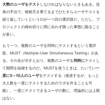
大勢のユーザをテスト
しなければならないときもある。従
来の手法で、精根尽き果てるまでひたすらユーザテストを
繰り返していくというのが一つ目の選択肢だ。ただし、プ
ロジェクトの締め切りに間に合わず困った事態に陥ること
が多い。
もう一つ、複数のユーザを同時にテストするという選択
肢、MUST（Multiple-User Simultaneous Testing）があ
る。その名が示すとおり、複数のユーザを
同時に
テストし
て期間を短縮するのだ。MUSTを使うときは、たいてい
一
度に5～10人のユーザ
をテストする（後述するが、もっと
大人数を一度にテストするためのラボを作ることも可
能）。一度にテストできるユーザの数に、理論的には上限
はない。