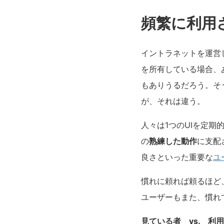
頻繁に利用さ
イントラネットを運営
を所有している場合、
もありうるだろう。そ
が、それは違う。
人々は1つのUIを定期
の
熟練した動作
に支配
良さといった重要な
ユ
慣れに頼れば頼るほど
ユーザーもまた、慣れ
見ている者 vs. 利