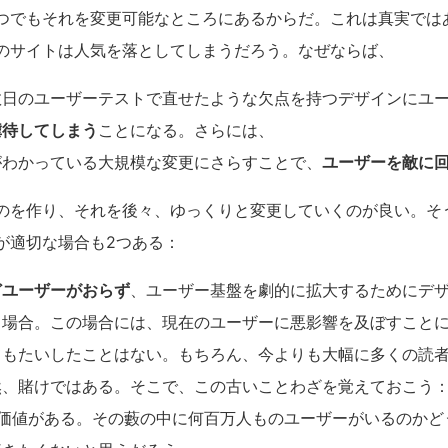
つでもそれを変更可能なところにあるからだ。これは真実では
のサイトは人気を落としてしまうだろう。なぜならば、
数日のユーザーテストで直せたような欠点を持つデザインにユ
虐待してしまう
ことになる。さらには、
がわかっている大規模な変更にさらすことで、
ユーザーを敵に
のを作り、それを後々、ゆっくりと変更していくのが良い。そ
が適切な場合も2つある：
どユーザーがおらず
、ユーザー基盤を劇的に拡大するためにデ
る場合。この場合には、現在のユーザーに悪影響を及ぼすこと
てもたいしたことはない。もちろん、今よりも大幅に多くの読
然、賭けではある。そこで、この古いことわざを覚えておこう：
の価値がある。その藪の中に何百万人ものユーザーがいるのかど