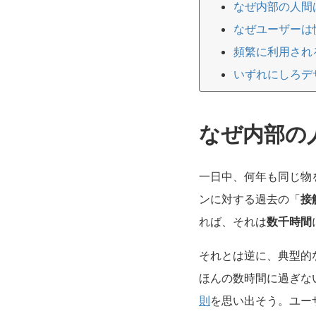
なぜ内部の人間
なぜユーザーは
頻繁に利用される
いずれにしろデ
なぜ内部の
一日中、何年も同じ物
ンに対する過去の「
接
れば、それは
数千時間
それとは逆に、典型的
ほんの数時間に過ぎな
則
を思い出そう。ユー