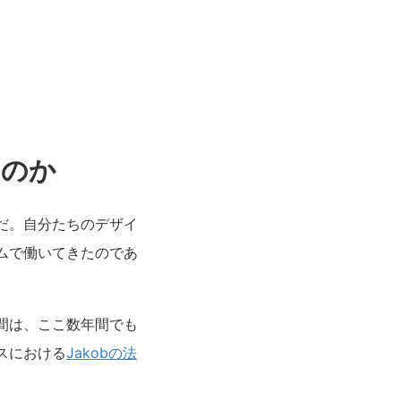
るのか
だ。自分たちのデザイ
ムで働いてきたのであ
間は、ここ数年間でも
スにおける
Jakobの法
。