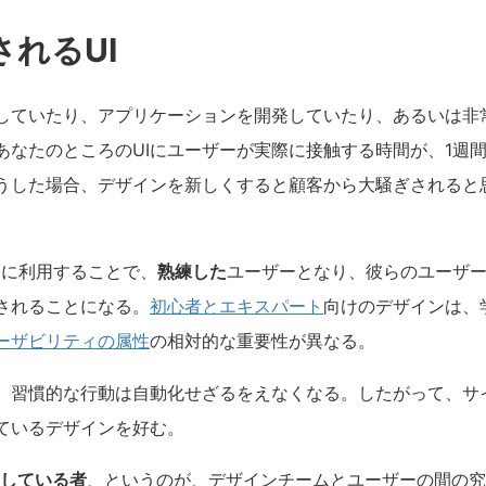
れるUI
していたり、アプリケーションを開発していたり、あるいは非
あなたのところのUIにユーザーが実際に接触する時間が、1週
うした場合、デザインを新しくすると顧客から大騒ぎされると
的に利用することで、
熟練した
ユーザーとなり、彼らのユーザ
されることになる。
初心者とエキスパート
向けのデザインは、
ーザビリティの属性
の相対的な重要性が異なる。
、習慣的な行動は自動化せざるをえなくなる。したがって、サ
ているデザインを好む。
用している者
、というのが、デザインチームとユーザーの間の究