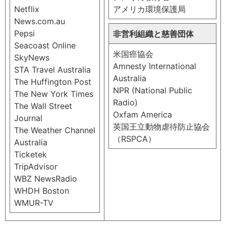
Netflix
アメリカ環境保護局
News.com.au
Pepsi
非営利組織と慈善団体
Seacoast Online
米国癌協会
SkyNews
Amnesty International
STA Travel Australia
Australia
The Huffington Post
NPR (National Public
The New York Times
Radio)
The Wall Street
Oxfam America
Journal
英国王立動物虐待防止協会
The Weather Channel
（RSPCA）
Australia
Ticketek
TripAdvisor
WBZ NewsRadio
WHDH Boston
WMUR-TV