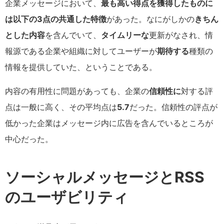
企業メッセージにおいて、
最も高い得点を獲得したものに
は以下の3点の共通した特徴
があった。なにがしかの
きちん
とした内容
を含んでいて、
タイムリーな
更新がなされ、情
報源である企業や組織に対してユーザーが
期待する
種類の
情報を提供していた、ということである。
内容の有用性に問題があっても、企業の
信頼性に
対する評
点は一般に高く、その平均点は
5.7
だった。信頼性の評点が
低かった企業はメッセージ内に広告を含んでいるところが
中心だった。
ソーシャルメッセージとRSS
のユーザビリティ