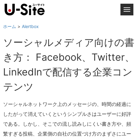
T
o
g
ホーム
Alertbox
g
ソーシャルメディア向けの書
l
e
き方： Facebook、Twitter、
n
a
LinkedInで配信する企業コン
v
i
テンツ
g
a
t
ソーシャルネットワーク上のメッセージの、時間の経過に
i
したがって消えていくというシンプルさはユーザーに好評
o
n
である。しかし、そこでの流し読みしにくい書き方や、頻
繁すぎる投稿、企業側の自社の位置づけ方のまずさにユー