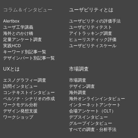
コラム＆インタビュー
ユーザビリティとは
Alertbox
ユーザビリティの評価手法
ユーザ工学講義
ユーザビリティテスト
海外とのかけ橋
アイトラッキング調査
定量アンケート調査
ヒューリスティック評価
実践HCD
ユーザビリティスケール
キーワード別記事一覧
デザインパート別記事一覧
UXとは
市場調査
エスノグラフィー調査
市場調査
訪問インタビュー
デザイン調査
コンテキストインタビュー
海外調査
ペルソナ・シナリオの作成
海外オンラインインタビュー
ワークモデル分析
インターネットアンケート
デザイン発想支援
会場アンケート（CLT）
ワークショップ
デプスインタビュー
グループインタビュー
すべての調査・分析手法