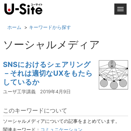
T
o
g
ホーム
キーワードから探す
g
l
ソーシャルメディア
e
n
a
SNSにおけるシェアリング
v
－それは適切なUXをもたら
i
g
しているか
a
ユーザ工学講義
2019年4月9日
t
i
o
このキーワードについて
n
ソーシャルメディアについての記事をまとめています。
関連キーワード：
コミュニケーション