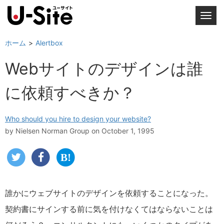
T
o
g
ホーム
Alertbox
g
Webサイトのデザインは誰
l
e
に依頼すべきか？
n
a
v
Who should you hire to design your website?
i
by
Nielsen Norman Group
on October 1, 1995
g
a
t
i
o
誰かにウェブサイトのデザインを依頼することになった。
n
契約書にサインする前に気を付けなくてはならないことは