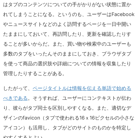
はタブのコンテンツについての手がかりがない状態に置か
れてしまうことになる。というのも、ユーザーは
Facebook
やニュースサイトなどのよく訪問するページを一日中開い
たままにしておいて、再訪問したり、更新を確認したりす
ることが多いからだ。また、買い物や検索中のユーザーも
多数のタブをいったんそのままにしておき、ブラウザタブ
を使って商品の選択肢や詳細についての情報を収集したり
管理したりすることがある。
したがって、
ページタイトルは情報を伝える単語で始める
べきである
。そうすれば、ユーザーにコンテキストが伝わ
り、彼らがタブ同士を区別しやすくなる。また、適切なデ
ザインの
favicon
（タブで使われる
16
ｘ
16
ピクセルの小さな
アイコン）も活用し、タブがどのサイトのものかを特定し
やすくするとよい。