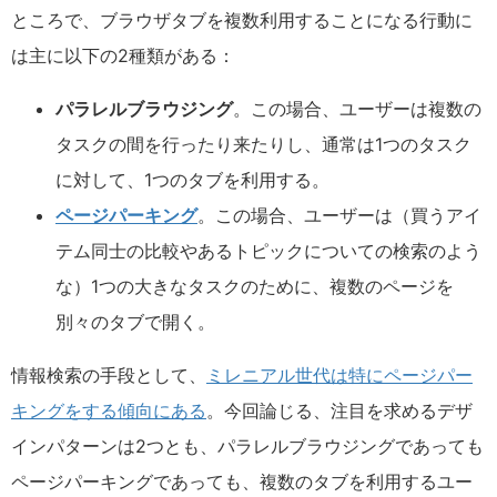
ところで、ブラウザタブを複数利用することになる行動に
は主に以下の
2
種類がある：
パラレルブラウジング
。この場合、ユーザーは複数の
タスクの間を行ったり来たりし、通常は
1
つのタスク
に対して、
1
つのタブを利用する。
ページパーキング
。この場合、ユーザーは（買うアイ
テム同士の比較やあるトピックについての検索のよう
な）
1
つの大きなタスクのために、複数のページを
別々のタブで開く。
情報検索の手段として、
ミレニアル世代は特にページパー
キングをする傾向にある
。今回論じる、注目を求めるデザ
インパターンは
2
つとも、パラレルブラウジングであっても
ページパーキングであっても、複数のタブを利用するユー