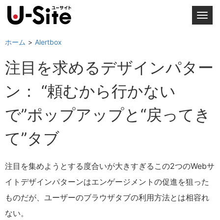
T
o
g
ホーム
Alertbox
g
注目を求めるデザインパター
l
e
ン： “頼むから行かない
n
a
で”ポップアップと“戻ってき
v
i
て”タブ
g
a
t
注目を集めようとする度合いが大きすぎるこの2つのWebサ
i
イトデザインパターンはエンゲージメントの促進を狙った
o
n
ものだが、ユーザーのブラウザタブの利用方法とは相容れ
ない。