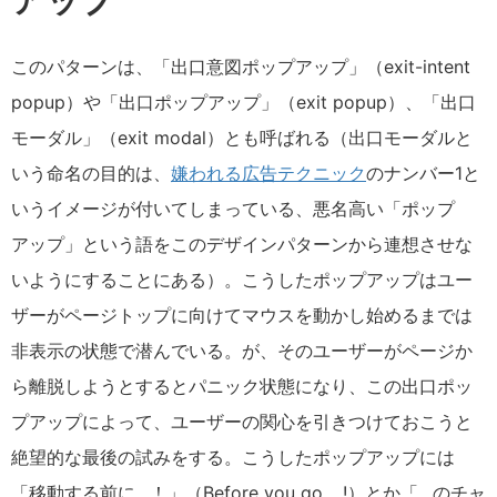
アップ
このパターンは、「出口意図ポップアップ」（
exit-intent
popup
）や「出口ポップアップ」（
exit popup
）、「出口
モーダル」（
exit modal
）とも呼ばれる（出口モーダルと
いう命名の目的は、
嫌われる広告テクニック
のナンバー
1
と
いうイメージが付いてしまっている、悪名高い「ポップ
アップ」という語をこのデザインパターンから連想させな
いようにすることにある）。こうしたポップアップはユー
ザーがページトップに向けてマウスを動かし始めるまでは
非表示の状態で潜んでいる。が、そのユーザーがページか
ら離脱しようとするとパニック状態になり、この出口ポッ
プアップによって、ユーザーの関心を引きつけておこうと
絶望的な最後の試みをする。こうしたポップアップには
「移動する前に…！」（Before you go …!）とか「…のチャ