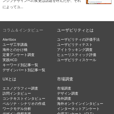
ンシブデザインへの変更は話題を呼んだが、それ
によってユ…
コラム＆インタビュー
ユーザビリティとは
Alertbox
ユーザビリティの評価手法
ユーザ工学講義
ユーザビリティテスト
海外とのかけ橋
アイトラッキング調査
定量アンケート調査
ヒューリスティック評価
実践HCD
ユーザビリティスケール
キーワード別記事一覧
デザインパート別記事一覧
UXとは
市場調査
エスノグラフィー調査
市場調査
訪問インタビュー
デザイン調査
コンテキストインタビュー
海外調査
ペルソナ・シナリオの作成
海外オンラインインタビュー
ワークモデル分析
インターネットアンケート
デザイン発想支援
会場アンケート（CLT）