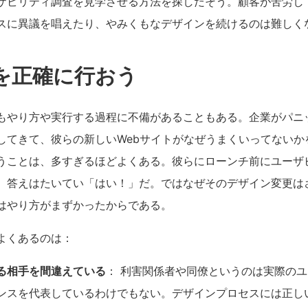
ザビリティ調査を見学させる方法を探しだそう。顧客が苦労し
スに異議を唱えたり、やみくもなデザインを続けるのは難しく
を正確に行おう
やり方や実行する過程に不備があることもある。企業がパニック状
pに連絡してきて、彼らの新しいWebサイトがなぜうまくいってない
うことは、多すぎるほどよくある。彼らにローンチ前にユーザ
、答えはたいてい「はい！」だ。ではなぜそのデザイン変更は
はやり方がまずかったからである。
よくあるのは：
る相手を間違えている
： 利害関係者や同僚というのは実際の
ンスを代表しているわけでもない。デザインプロセスには正し