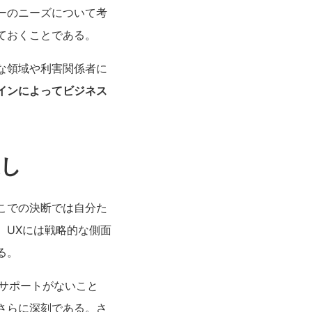
ーのニーズについて考
ておくことである。
な領域や利害関係者に
インによってビジネス
渡し
こでの決断では自分た
。UXには戦略的な側面
る。
のサポートがないこと
さらに深刻である。さ