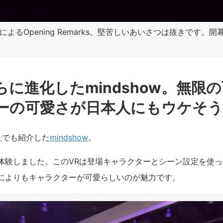
RossによるOpening Remarks。堅苦しいあいさつは抜きです
に進化したmindshow。無限
ーの可愛さが日本人にもウケそう
ト
でも紹介した
mindshow
。
体験しました。この
VR
は登場キャラクターとシーン設定を使っ
によりもキャラクターが可愛らしいのが魅力です。