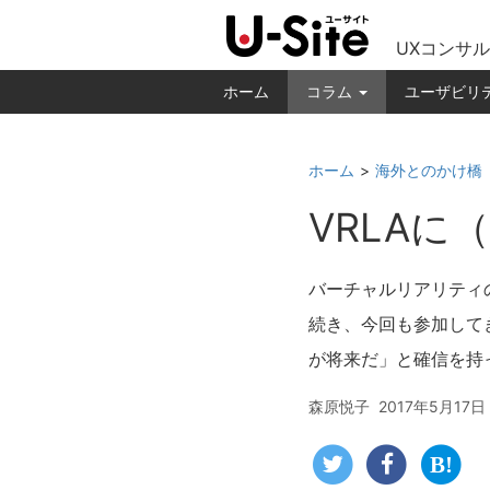
UXコンサル
ホーム
コラム
ユーザビリ
ホーム
海外とのかけ橋
VRLA
バーチャルリアリティの
続き、今回も参加して
が将来だ」と確信を持
森原悦子
2017年5月17日