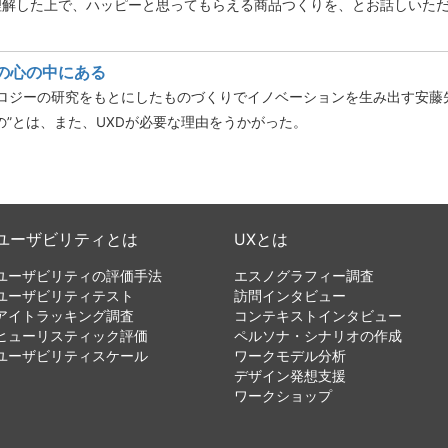
理解した上で、ハッピーと思ってもらえる商品つくりを、とお話しいた
の心の中にある
ドロジーの研究をもとにしたものづくりでイノベーションを生み出す安藤
の”とは、また、UXDが必要な理由をうかがった。
ユーザビリティとは
UXとは
ユーザビリティの評価手法
エスノグラフィー調査
ユーザビリティテスト
訪問インタビュー
アイトラッキング調査
コンテキストインタビュー
ヒューリスティック評価
ペルソナ・シナリオの作成
ユーザビリティスケール
ワークモデル分析
デザイン発想支援
ワークショップ