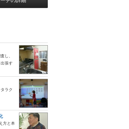
サーチの詳細
調査し、
、出張す
ンタラク
化
え方と本