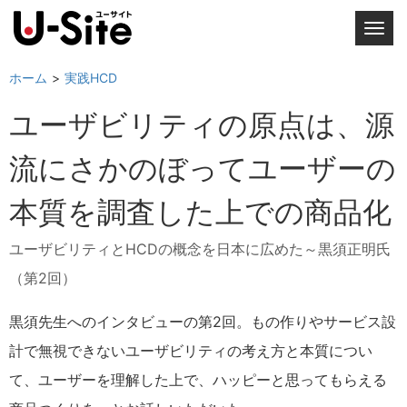
T
o
g
ホーム
実践HCD
g
ユーザビリティの原点は、源
l
e
流にさかのぼってユーザーの
n
a
本質を調査した上での商品化
v
i
ユーザビリティとHCDの概念を日本に広めた～黒須正明氏
g
a
（第2回）
t
i
黒須先生へのインタビューの第2回。もの作りやサービス設
o
計で無視できないユーザビリティの考え方と本質につい
n
て、ユーザーを理解した上で、ハッピーと思ってもらえる