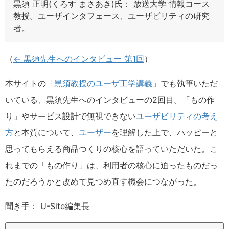
黒須 正明(くろす まさあき)氏： 放送大学 情報コース
教授。ユーザインタフェース、ユーザビリティの研究
者。
（
← 黒須先生へのインタビュー 第1回
）
本サイトの「
黒須教授のユーザ工学講義
」でも執筆いただ
いている、黒須先生へのインタビューの2回目。「もの作
り」やサービス設計で無視できない
ユーザビリティの考え
方
と本質について、
ユーザー
を理解した上で、ハッピーと
思ってもらえる商品つくりの核心を語っていただいた。こ
れまでの「もの作り」は、利用者の核心に迫ったものだっ
たのだろうかと改めて見つめ直す機会につながった。
聞き手： U-Site編集長