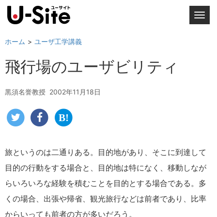
T
o
g
ホーム
ユーザ工学講義
g
飛行場のユーザビリティ
l
e
n
黒須名誉教授
2002年11月18日
a
v
i
g
a
旅というのは二通りある。目的地があり、そこに到達して
t
目的の行動をする場合と、目的地は特になく、移動しなが
i
o
らいろいろな経験を積むことを目的とする場合である。多
n
くの場合、出張や帰省、観光旅行などは前者であり、比率
からいっても前者の方が多いだろう。