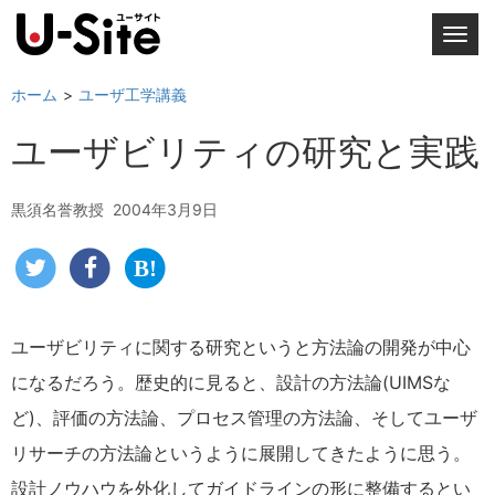
T
o
g
ホーム
ユーザ工学講義
g
ユーザビリティの研究と実践
l
e
n
黒須名誉教授
2004年3月9日
a
v
i
g
a
ユーザビリティに関する研究というと方法論の開発が中心
t
になるだろう。歴史的に見ると、設計の方法論(UIMSな
i
o
ど)、評価の方法論、プロセス管理の方法論、そしてユーザ
n
リサーチの方法論というように展開してきたように思う。
設計ノウハウを外化してガイドラインの形に整備するとい