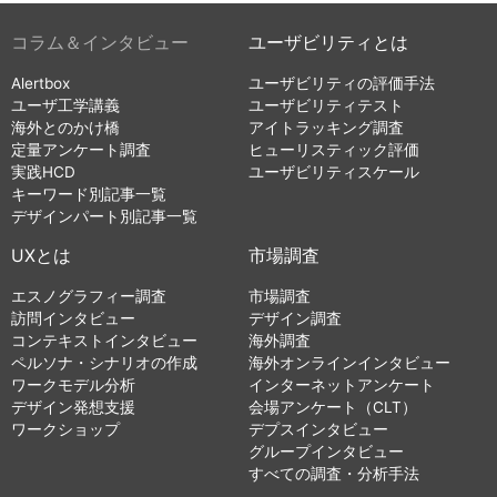
コラム＆インタビュー
ユーザビリティとは
Alertbox
ユーザビリティの評価手法
ユーザ工学講義
ユーザビリティテスト
海外とのかけ橋
アイトラッキング調査
定量アンケート調査
ヒューリスティック評価
実践HCD
ユーザビリティスケール
キーワード別記事一覧
デザインパート別記事一覧
UXとは
市場調査
エスノグラフィー調査
市場調査
訪問インタビュー
デザイン調査
コンテキストインタビュー
海外調査
ペルソナ・シナリオの作成
海外オンラインインタビュー
ワークモデル分析
インターネットアンケート
デザイン発想支援
会場アンケート（CLT）
ワークショップ
デプスインタビュー
グループインタビュー
すべての調査・分析手法