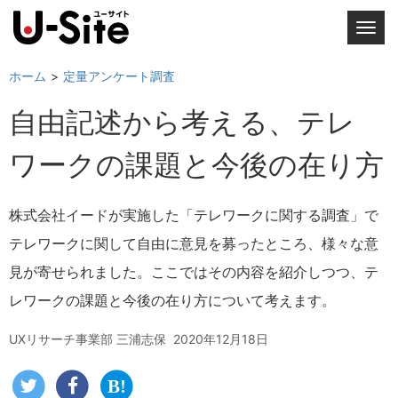
T
o
g
ホーム
定量アンケート調査
g
自由記述から考える、テレ
l
e
ワークの課題と今後の在り方
n
a
v
株式会社イードが実施した「テレワークに関する調査」で
i
テレワークに関して自由に意見を募ったところ、様々な意
g
a
見が寄せられました。ここではその内容を紹介しつつ、テ
t
レワークの課題と今後の在り方について考えます。
i
o
UXリサーチ事業部 三浦志保
2020年12月18日
n