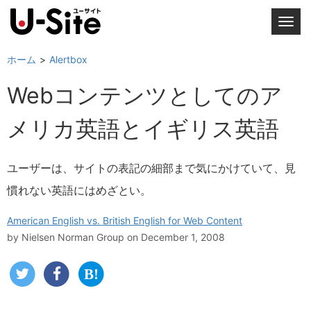
T
o
g
ホーム
Alertbox
g
Webコンテンツとしてのア
l
e
メリカ英語とイギリス英語
n
a
v
ユーザーは、サイトの表記の細部まで気にかけていて、見
i
慣れない英語にはめざとい。
g
a
American English vs. British English for Web Content
t
by
Nielsen Norman Group
on December 1, 2008
i
o
n