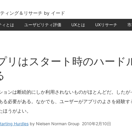
ティング＆リサーチ by イード
ティとは
ユーザビリティ評価
UXとは
UXリサーチ
市
eアプリはスタート時のハー
る
ションは断続的にしか利用されないものがほとんどだ。したが
ある必要がある。なかでも、ユーザーがアプリのよさを経験す
たほうがよい。
arting Hurdles
by
Nielsen Norman Group
2010年2月10日