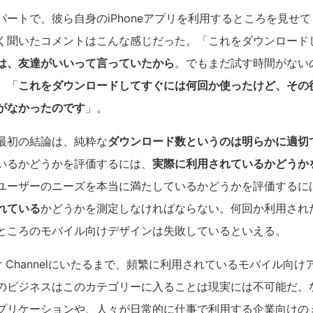
パートで、彼ら自身のiPhoneアプリを利用するところを見せ
く聞いたコメントはこんな感じだった。「これをダウンロード
は、友達がいいって言っていたから
。でもまだ試す時間がない
。「
これをダウンロードしてすぐには何回か使ったけど、その
がなかったのです
」。
最初の結論は、純粋な
ダウンロード数というのは明らかに適切
いるかどうかを評価するには、
実際に利用されているかどうか
ユーザーのニーズを本当に満たしているかどうかを評価するに
れている
かどうかを測定しなければならない。何回か利用され
ところのモバイル向けデザインは失敗しているといえる。
ather Channelにいたるまで、頻繁に利用されているモバイル
のビジネスはこのカテゴリーに入ることは現実には不可能だ。
プリケーションや、人々が日常的に仕事で利用する企業向けの