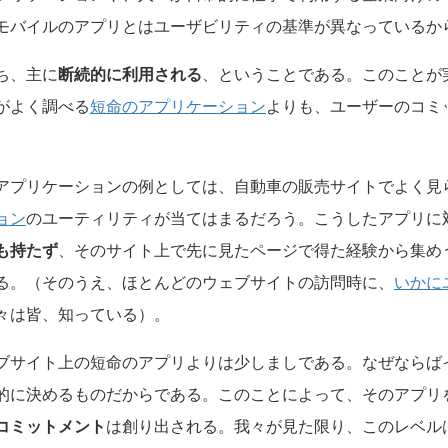
モバイルのアプリとはユーザビリティの基準が異なっているか
ち、主に
断続的に利用される
、ということである。このことが
がよく調べる
短命のアプリケーション
よりも、ユーザーのコミ
アプリケーションの例としては、自動車の販売サイトでよく見
ョン
のユーティリティが当てはまるだろう。こうしたアプリに
も持たず
、そのサイト上で先に見たページで得た経験から集め
る。（そのうえ、ほとんどのウェブサイトの訪問時に、
いかに
々は皆、知っている）。
ブサイト上の短命のアプリよりは少しましである。なぜならば
的に決めるものだからである。このことによって、そのアプリ
コミットメント
は創り出される。我々が見た限り、このレベル