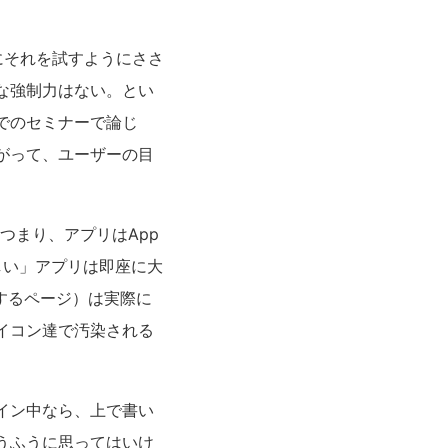
にそれを試すようにささ
な強制力はない。とい
でのセミナーで論じ
がって、ユーザーの目
つまり、アプリはApp
しい」アプリは即座に大
するページ）は実際に
イコン達で汚染される
イン中なら、上で書い
うふうに思ってはいけ