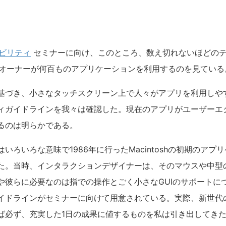
ザビリティ
セミナーに向け、このところ、数え切れないほどの
eのオーナーが何百ものアプリケーションを利用するのを見ている
基づき、小さなタッチスクリーン上で人々がアプリを利用しや
ィガイドラインを我々は確認した。現在のアプリがユーザーエ
るのは明らかである。
いろいろな意味で1986年に行ったMacintoshの初期のアプ
た。当時、インタラクションデザイナーは、そのマウスや中型の
や彼らに必要なのは指での操作とごく小さなGUIのサポートに
イドラインがセミナーに向けて用意されている。実際、新世代
ば必ず、充実した1日の成果に値するものを私は引き出してき