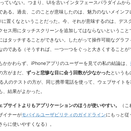
変わっていない。つまり、UIを古いインタフェースパラダイムか
である。過去、このことが意味したのは、魅力のないメインフ
造作に置くなということだった。今、それが意味するのは、デス
クセス用にタッチスクリーンを追加してはならないということ
にはタッチすることができない。したがって操作可能なグラフ
なのである（そうすれば、一つ一つをぐっと大きくすることが
かかわらず、iPhoneアプリのユーザーを見ての私の結論は、
の方がまだ、
ずっと悲惨な目に会う回数が少なかった
というも
利用する人のテストの方が、同じ携帯電話を使って、ウェブサイト
も、結果がよかった。
ェブサイトよりもアプリケーションのほうが使いやすい。
（こ
ザイナーが
モバイルユーザビリティのガイドライン
にもっと従
さらに使いやすくなる）。