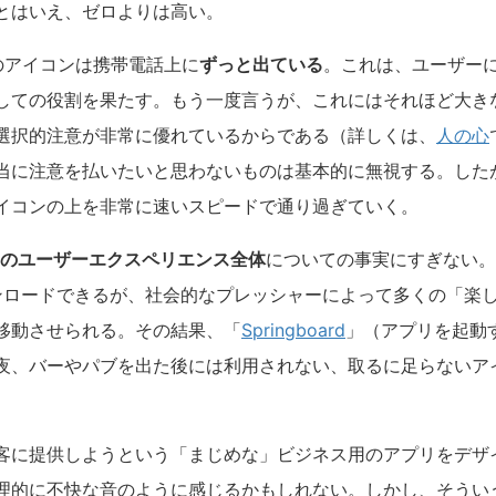
とはいえ、ゼロよりは高い。
のアイコンは携帯電話上に
ずっと出ている
。これは、ユーザー
しての役割を果たす。もう一度言うが、これにはそれほど大き
選択的注意が非常に優れているからである（詳しくは、
人の心
当に注意を払いたいと思わないものは基本的に無視する。した
イコンの上を非常に速いスピードで通り過ぎていく。
oneのユーザーエクスペリエンス全体
についての事実にすぎない。
ダウンロードできるが、社会的なプレッシャーによって多くの「楽
移動させられる。その結果、「
Springboard
」（アプリを起動
夜、バーやパブを出た後には利用されない、取るに足らないア
客に提供しようという「まじめな」ビジネス用のアプリをデザ
理的に不快な音のように感じるかもしれない。しかし、そうい