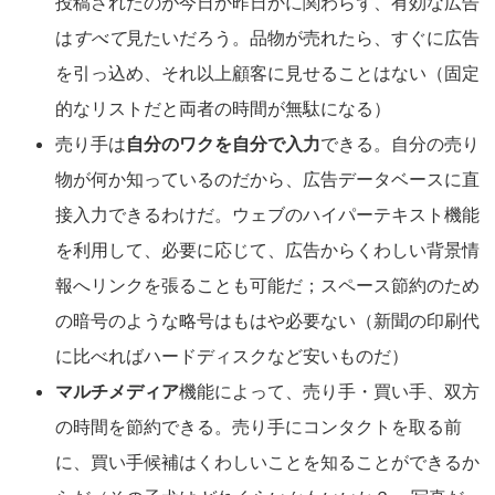
投稿されたのが今日か昨日かに関わらず、有効な広告
は
すべて
見たいだろう。品物が売れたら、すぐに広告
を引っ込め、それ以上顧客に見せることはない（固定
的なリストだと両者の時間が無駄になる）
売り手は
自分のワクを自分で入力
できる。自分の売り
物が何か知っているのだから、広告データベースに直
接入力できるわけだ。ウェブのハイパーテキスト機能
を利用して、必要に応じて、広告からくわしい背景情
報へリンクを張ることも可能だ；スペース節約のため
の暗号のような略号はもはや必要ない（新聞の印刷代
に比べればハードディスクなど安いものだ）
マルチメディア
機能によって、売り手・買い手、双方
の時間を節約できる。売り手にコンタクトを取る前
に、買い手候補はくわしいことを知ることができるか