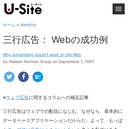
T
o
g
ホーム
Alertbox
g
三行広告： Webの成功例
l
e
n
Why advertising doesn't work on the Web
a
by
Nielsen Norman Group
on September 1, 1997
v
i
g
a
t
※
ウェブ広告
に関するコラムへの補足記事
i
o
三行広告はウェブでの配信になじむ。なぜなら、基本的に
n
データベースアプリケーションだからだ。よって、もっぱ