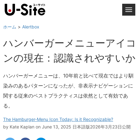
T
o
g
ホーム
Alertbox
g
ハンバーガーメニューアイコ
l
e
ンの現在：認識されやすいか
n
a
v
ハンバーガーメニューは、10年前と比べて現在ではより馴
i
染みのあるパターンになったが、非表示ナビゲーションに
g
a
関する従来のベストプラクティスは依然として有効であ
t
る。
i
o
The Hamburger-Menu Icon Today: Is it Recognizable?
n
by
Kate Kaplan
on June 13, 2025
日本語版2026年3月23日公開