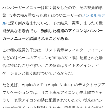
ハンバーガーメニューは広く普及したので、その視覚的形
態（3本の積み重なった線）は今やユーザーの
メンタルモデ
ル
に深く刻み込まれている。その結果、実際、まったく機
能が異なる場合でも、
類似した構造のアイコンはハンバー
ガーメニューと誤認されることがある
。
この種の視覚的干渉は、リスト表示やフィルターアイコン
などの線ベースのアイコンが画面の左上隅に配置された場
合に特に起こりやすい。この位置はサイトのメインナビ
ゲーションと強く結びついているからだ。
たとえば、Appleのメモ（Apple Notes）のデスクトップア
プリケーションでは、リスト表示アイコンが左上隅でギャ
ラリー表示アイコンの隣に配置されていたが、従来のハン
バーガーアイコンと区別するために箇条書きのような点が