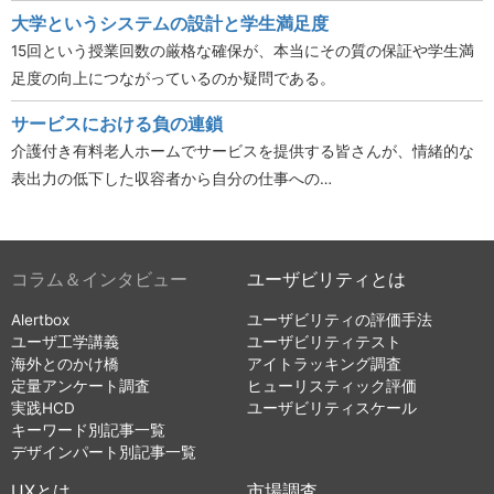
大学というシステムの設計と学生満足度
15回という授業回数の厳格な確保が、本当にその質の保証や学生満
足度の向上につながっているのか疑問である。
サービスにおける負の連鎖
介護付き有料老人ホームでサービスを提供する皆さんが、情緒的な
表出力の低下した収容者から自分の仕事への…
コラム＆インタビュー
ユーザビリティとは
Alertbox
ユーザビリティの評価手法
ユーザ工学講義
ユーザビリティテスト
海外とのかけ橋
アイトラッキング調査
定量アンケート調査
ヒューリスティック評価
実践HCD
ユーザビリティスケール
キーワード別記事一覧
デザインパート別記事一覧
UXとは
市場調査