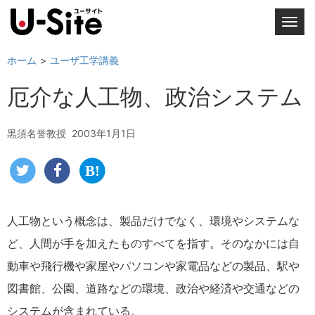
T
o
g
ホーム
ユーザ工学講義
g
厄介な人工物、政治システム
l
e
n
黒須名誉教授
2003年1月1日
a
v
i
g
a
人工物という概念は、製品だけでなく、環境やシステムな
t
ど、人間が手を加えたものすべてを指す。そのなかには自
i
o
動車や飛行機や家屋やパソコンや家電品などの製品、駅や
n
図書館、公園、道路などの環境、政治や経済や交通などの
システムが含まれている。