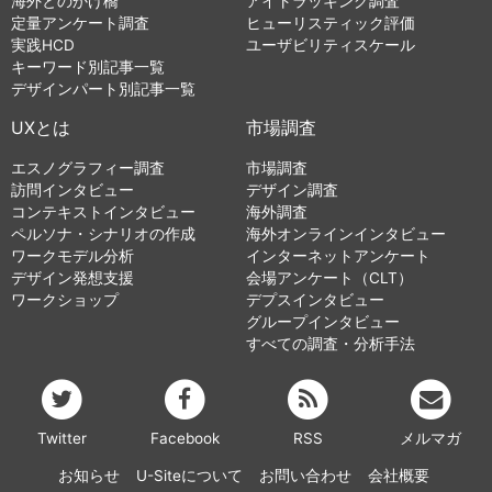
海外とのかけ橋
アイトラッキング調査
定量アンケート調査
ヒューリスティック評価
実践HCD
ユーザビリティスケール
キーワード別記事一覧
デザインパート別記事一覧
UXとは
市場調査
エスノグラフィー調査
市場調査
訪問インタビュー
デザイン調査
コンテキストインタビュー
海外調査
ペルソナ・シナリオの作成
海外オンラインインタビュー
ワークモデル分析
インターネットアンケート
デザイン発想支援
会場アンケート（CLT）
ワークショップ
デプスインタビュー
グループインタビュー
すべての調査・分析手法
Twitter
Facebook
RSS
メルマガ
お知らせ
U-Siteについて
お問い合わせ
会社概要