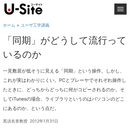
T
o
g
ホーム
ユーザ工学講義
g
「同期」がどうして流行って
l
e
いるのか
n
a
v
一見敷居が低そうに見える「同期」という操作。しかし、
i
これが実はわかりにくい。PCとプレーヤでそれぞれ操作し
g
a
たときに、どっちからどっちに何がコピーされるのか。そ
t
してiTunesの場合、ライブラリというのはパソコンのどこ
i
にあるのか、という点だ。
o
n
黒須名誉教授
2012年1月31日