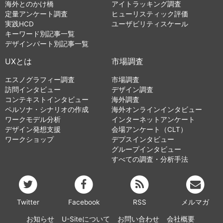
海外とのかけ橋
アイトラッキング調査
定量アンケート調査
ヒューリスティック評価
実践HCD
ユーザビリティスケール
キーワード別記事一覧
デザインパート別記事一覧
UXとは
市場調査
エスノグラフィー調査
市場調査
訪問インタビュー
デザイン調査
コンテキストインタビュー
海外調査
ペルソナ・シナリオの作成
海外オンラインインタビュー
ワークモデル分析
インターネットアンケート
デザイン発想支援
会場アンケート（CLT）
ワークショップ
デプスインタビュー
グループインタビュー
すべての調査・分析手法
Twitter
Facebook
RSS
メルマガ
お知らせ
U-Siteについて
お問い合わせ
会社概要