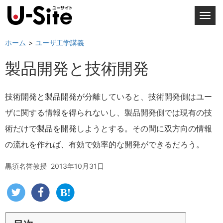
T
o
g
ホーム
ユーザ工学講義
g
製品開発と技術開発
l
e
n
技術開発と製品開発が分離していると、技術開発側はユー
a
ザに関する情報を得られないし、製品開発側では現有の技
v
i
術だけで製品を開発しようとする。その間に双方向の情報
g
の流れを作れば、有効で効率的な開発ができるだろう。
a
t
黒須名誉教授
2013年10月31日
i
o
n