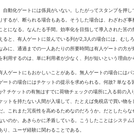
、自動化ゲートには係員がいない。したがってスタンプを押し
りするが、断られる場合もある。そうした場合は、わざわざ事
ことになる。なんたる手間。効率化を目指して導入された筈の
えると、有人ゲートに並んでいる列が2,3人の場合には、むし
なみに、通過までの一人あたりの所要時間は有人ゲートの方が
を利用するのは、単に利用者が少なく、列が短いという理由か
有人ゲートにもおかしいことがある。無人ゲートの場合にはパ
ゲートの場合にはチケットの提示を求められる。何故? 単なる習
か? チケットの有無はすでに荷物チェックの場所に入る前の入
ケットを持たない人間が入場して、たとえば免税店で買い物を
だ。これまた冗長性を高めるためなのだろうか。だとしたらな
ないのか。あきらかに矛盾している。こうしたことはシステム
あり、ユーザ経験に関わることである。