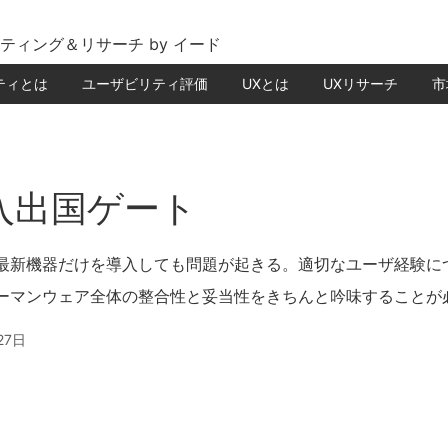
ティング＆リサーチ by イード
ティとは
ユーザビリティ評価
UXとは
UXリサーチ
市
入出国ゲート
最新機器だけを導入しても問題が起きる。適切なユーザ経験に
ーマンウェア全体の整合性と妥当性をきちんと吟味することが
27日