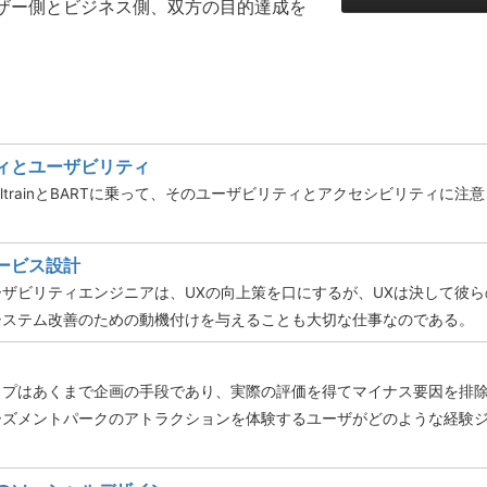
ザー側とビジネス側、双方の目的達成を
ィとユーザビリティ
coでCaltrainとBARTに乗って、そのユーザビリティとアクセシビリティ
。
ービス設計
ザビリティエンジニアは、UXの向上策を口にするが、UXは決して彼
システム改善のための動機付けを与えることも大切な仕事なのである。
ップはあくまで企画の手段であり、実際の評価を得てマイナス要因を排
ーズメントパークのアトラクションを体験するユーザがどのような経験