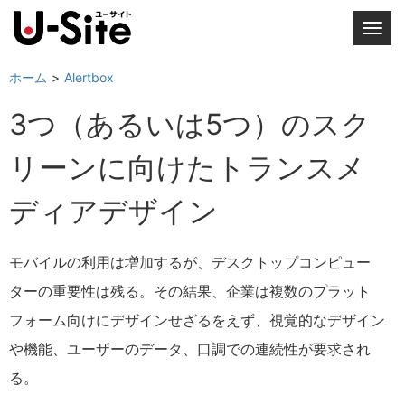
T
o
g
ホーム
Alertbox
g
3つ（あるいは5つ）のスク
l
e
リーンに向けたトランスメ
n
a
ディアデザイン
v
i
g
モバイルの利用は増加するが、デスクトップコンピュー
a
ターの重要性は残る。その結果、企業は複数のプラット
t
i
フォーム向けにデザインせざるをえず、視覚的なデザイン
o
や機能、ユーザーのデータ、口調での連続性が要求され
n
る。