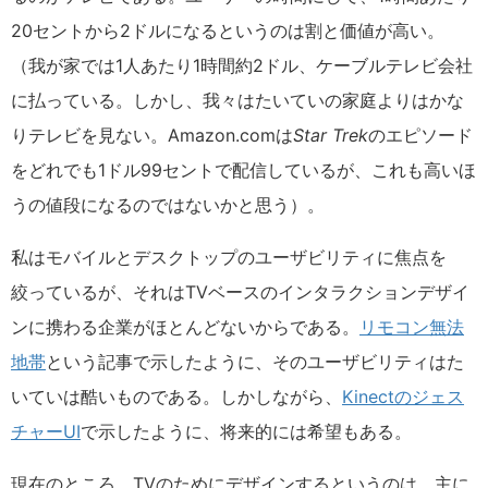
20セントから2ドルになるというのは割と価値が高い。
（我が家では1人あたり1時間約2ドル、ケーブルテレビ会社
に払っている。しかし、我々はたいていの家庭よりはかな
りテレビを見ない。Amazon.comは
Star Trek
のエピソード
をどれでも1ドル99セントで配信しているが、これも高いほ
うの値段になるのではないかと思う）。
私はモバイルとデスクトップのユーザビリティに焦点を
絞っているが、それはTVベースのインタラクションデザイ
ンに携わる企業がほとんどないからである。
リモコン無法
地帯
という記事で示したように、そのユーザビリティはた
いていは酷いものである。しかしながら、
Kinectのジェス
チャーUI
で示したように、将来的には希望もある。
現在のところ、TVのためにデザインするというのは、主に