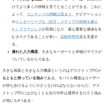
けでより多くの情報を見てとることができる。これに
よって、
コンテンツの理解は高まり
、ナビゲーション
や
インターリーブな（訳注：メディアの垣根を越え
た）ブラウジング
が容易になり、最も重要な価値を生
むタスクであることが多い、
比較対照作業
を支援す
る。
優れた入力機器
。大きなキーボードと本物のマウスが
ついているからである。
大きな画面と大きな入力機器というのはデスクトップPCが
もともと持っている強み
である。モバイル機器はユーザー
が持ち歩けるように小さくなければならないからだ。デス
クトップPCには少なくとも次の10年は通用するだろう強み
が他にも4つある：