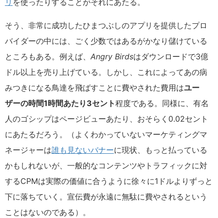
リ
を使ったりすることがそれにあたる。
そう、非常に成功したひまつぶしのアプリを提供したプロ
バイダーの中には、ごく少数ではあるがかなり儲けている
ところもある。例えば、
Angry Birds
はダウンロードで3億
ドル以上を売り上げている。しかし、これによってあの病
みつきになる鳥達を飛ばすことに費やされた費用は
ユー
ザーの時間1時間あたり3セント
程度である。同様に、有名
人のゴシップはページビューあたり、おそらく0.02セント
にあたるだろう。（よくわかっていないマーケティングマ
ネージャーは
誰も見ないバナー
に現状、もっと払っている
かもしれないが、一般的なコンテンツやトラフィックに対
するCPMは実際の価値に合うように徐々に1ドルよりずっと
下に落ちていく。宣伝費が永遠に無駄に費やされるという
ことはないのである）。