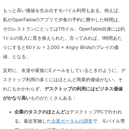
もっと高い価値を生み出すモバイル利用もある。例えば、
私がOpenTableのアプリで夕食の予約に費やした時間は、
そのレストランにとっては115ドル、OpenTable自身には約
1ドルの収入に置き換えられた。言ってみれば、1時間あた
りにすると60ドル = 2,000 ×
Angry Birds
のプレイの価
値、となる。
反対に、友達や家族にEメールをしているときのように、デ
スクトップ利用の多くにはほとんど商業的価値がない。そ
れにもかかわらず、
デスクトップの利用にはビジネス価値
がかなり高い
ものがたくさんある：
企業のタスクのほとんど
はデスクトップPCで行われ
る。最近実施した
企業ポータルの調査
で、モバイル専