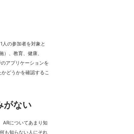
1人の参加者を対象と
施）、教育、健康、
野のアプリケーションを
たかどうかを確認するこ
。
みがない
、ARについてあまり知
て何も知らない人にそれ