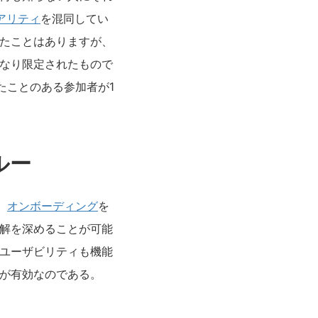
アリティ
を混同してい
見たことはありますが、
かなり限定されたもので
たことのある参加者が1
ルー
、
オンボーディング
を
理解を深めることが可能
はユーザビリティも機能
グが有効なのである。