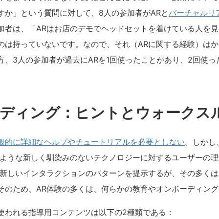
すか」という質問に対して、8人の参加者がARと
バーチャルリ
加者は、「ARはお店のデモでヘッドセットを着けている人を
のは持っていないです。なので、それ（ARに関する経験）は
方、3人の参加者が過去にARを1回使ったことがあり、2回使っ
ーディング：ヒントとウォークス
般的に詳細なヘルプやチュートリアルを必要としない
。しかし
のような新しく馴染みのないテクノロジーに対するユーザーの
に新しいインタラクションのパターンを提示するが、その多く
そのため、AR体験の多くは、何らかの教育やオンボーディン
使われる指導用コンテンツは以下の2種類である：