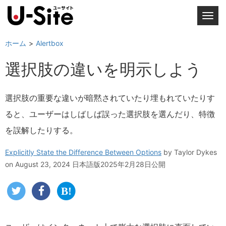
T
o
g
ホーム
Alertbox
g
選択肢の違いを明示しよう
l
e
n
選択肢の重要な違いが暗黙されていたり埋もれていたりす
a
ると、ユーザーはしばしば誤った選択肢を選んだり、特徴
v
i
を誤解したりする。
g
a
Explicitly State the Difference Between Options
by
Taylor Dykes
t
on August 23, 2024
日本語版2025年2月28日公開
i
o
n