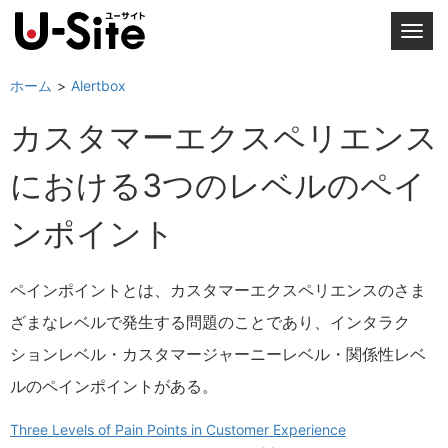
T
o
g
ホーム
Alertbox
g
カスタマーエクスペリエンス
l
e
における3つのレベルのペイ
n
a
ンポイント
v
i
g
ペインポイントとは、カスタマーエクスペリエンスのさま
a
ざまなレベルで発生する問題のことであり、インタラク
t
i
ションレベル・カスタマージャーニーレベル・関係性レベ
o
ルのペインポイントがある。
n
Three Levels of Pain Points in Customer Experience