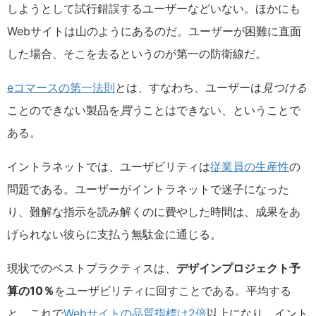
しようとして試行錯誤するユーザーなどいない。ほかにも
Webサイトは山のようにあるのだ。ユーザーが困難に直面
した場合、そこを去るというのが第一の防衛線だ。
eコマースの第一法則
とは、すなわち、ユーザーは
見つける
ことのできない製品を
買う
ことはできない、ということで
ある。
イントラネットでは、ユーザビリティは
従業員の生産性
の
問題である。ユーザーがイントラネットで迷子になった
り、難解な指示を読み解くのに費やした時間は、成果をあ
げられない彼らに支払う無駄金に通じる。
現状でのベストプラクティスは、
デザインプロジェクト予
算の10％
をユーザビリティに回すことである。平均する
と、これで
Webサイトの品質指標は2倍
以上になり、イント