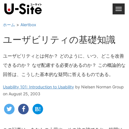
T
o
g
ホーム
Alertbox
g
ユーザビリティの基礎知識
l
e
n
ユーザビリティとは何か？ どのように、いつ、どこを改善
a
できるのか？ なぜ配慮する必要があるのか？ この概論的な
v
i
回答は、こうした基本的な疑問に答えるものである。
g
a
Usability 101: Introduction to Usability
by
Nielsen Norman Group
t
on August 25, 2003
i
o
n